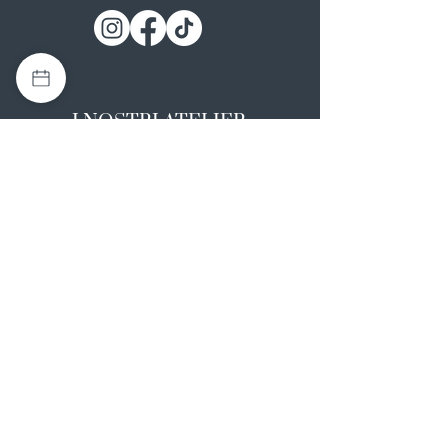
I NOSTRI ATELIER
Casapulla (CE)
Via Nazionale Appia 26
0823 492008
Rotondi (AV)
Strada Statale SS7, 17
0824 847374