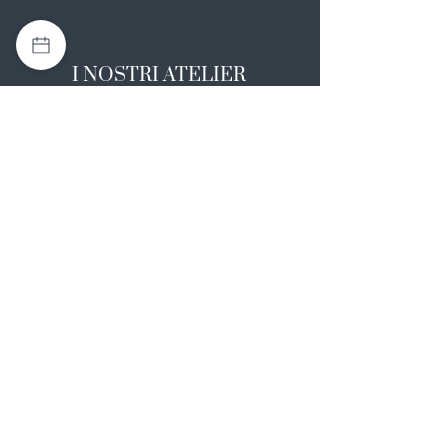
I NOSTRI ATELIER
Casapulla (CE)
Via Nazionale Appia 26
0823 492008
Rotondi (AV)
Strada Statale SS7, 17
0824 847374
NOTE LEGALI