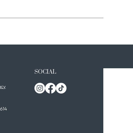
SOCIAL
acy
0614