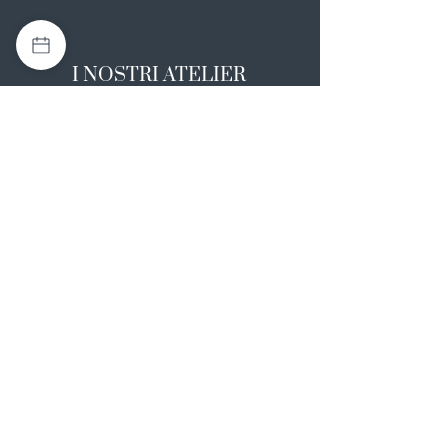
I NOSTRI ATELIER
Casapulla (CE)
Via Nazionale Appia 26
0823 492008
Rotondi (AV)
Strada Statale SS7, 17
0824 847374
NOTE LEGALI