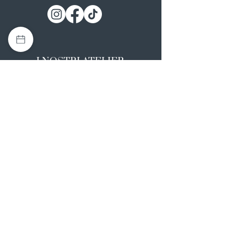
I NOSTRI ATELIER
Casapulla (CE)
Via Nazionale Appia 26
0823 492008
Rotondi (AV)
Strada Statale SS7, 17
0824 847374