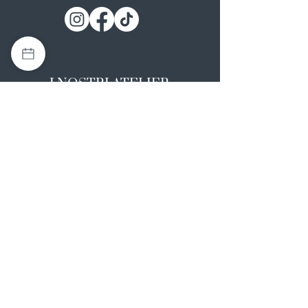
I NOSTRI ATELIER
Casapulla (CE)
Via Nazionale Appia 26
0823 492008
Rotondi (AV)
Strada Statale SS7, 17
0824 847374