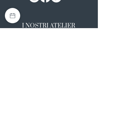
I NOSTRI ATELIER
Casapulla (CE)
Via Nazionale Appia 26
0823 492008
Rotondi (AV)
Strada Statale SS7, 17
0824 847374
NOTE LEGALI