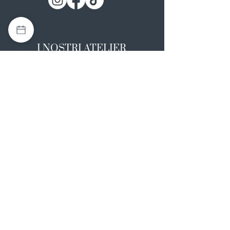
I NOSTRI ATELIER
Casapulla (CE)
Via Nazionale Appia 26
0823 492008
Rotondi (AV)
Strada Statale SS7, 17
0824 847374
NOTE LEGALI