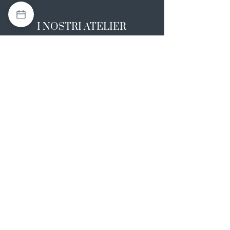
I NOSTRI ATELIER
Casapulla (CE)
Via Nazionale Appia 26
0823 492008
Rotondi (AV)
Strada Statale SS7, 17
0824 847374
NOTE LEGALI
Informativa sulla privacy