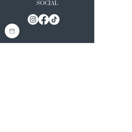
SOCIAL
I NOSTRI ATELIER
Casapulla (CE)
Via Nazionale Appia 26
0823 492008
Rotondi (AV)
Strada Statale SS7, 17
0824 847374