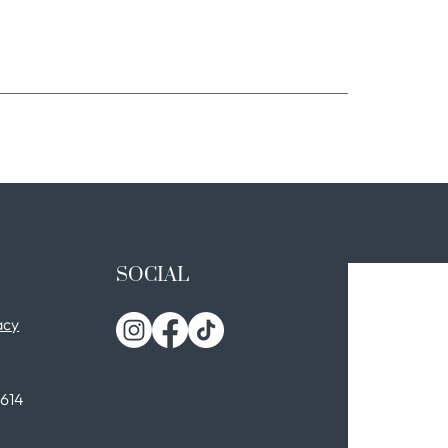
SOCIAL
acy
0614