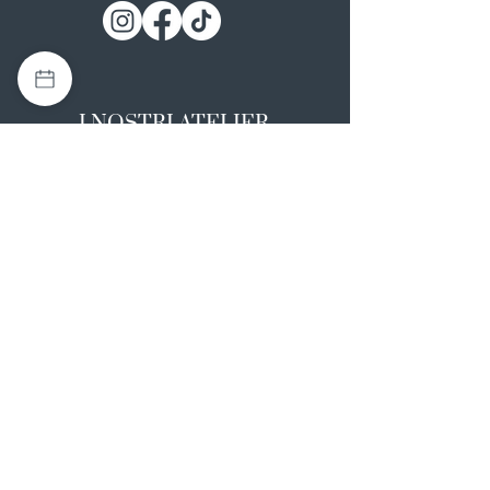
I NOSTRI ATELIER
Casapulla (CE)
Via Nazionale Appia 26
0823 492008
Rotondi (AV)
Strada Statale SS7, 17
0824 847374
NOTE LEGALI