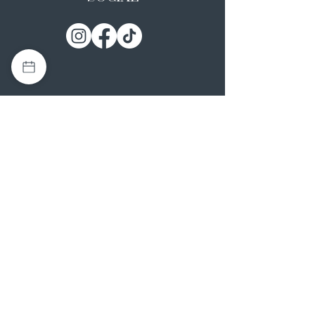
I NOSTRI ATELIER
Casapulla (CE)
Via Nazionale Appia 26
0823 492008
Rotondi (AV)
Strada Statale SS7, 17
0824 847374