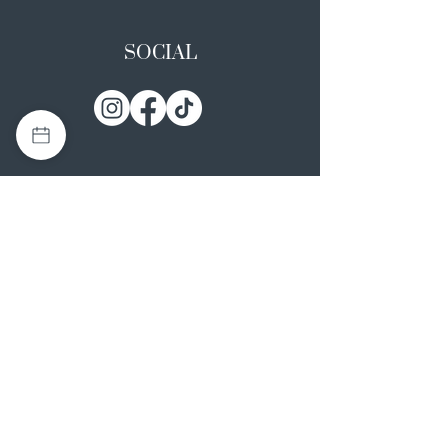
SOCIAL
I NOSTRI ATELIER
Casapulla (CE)
Via Nazionale Appia 26
0823 492008
Rotondi (AV)
Strada Statale SS7, 17
0824 847374