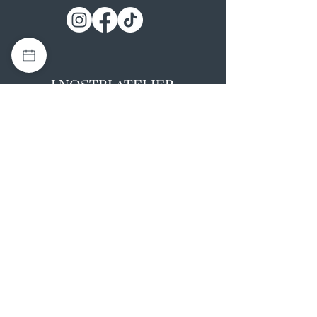
I NOSTRI ATELIER
Casapulla (CE)
Via Nazionale Appia 26
0823 492008
Rotondi (AV)
Strada Statale SS7, 17
0824 847374