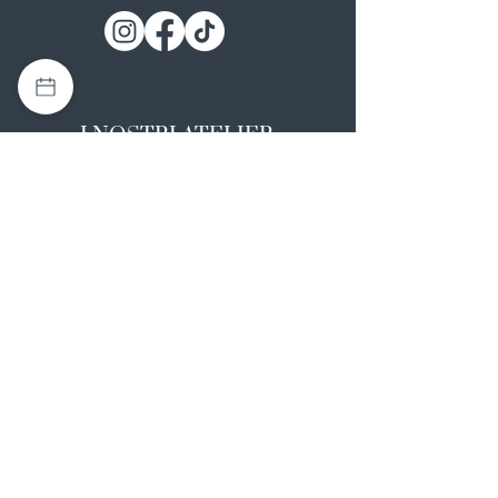
I NOSTRI ATELIER
Casapulla (CE)
Via Nazionale Appia 26
0823 492008
Rotondi (AV)
Strada Statale SS7, 17
0824 847374