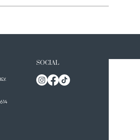
SOCIAL
acy
0614